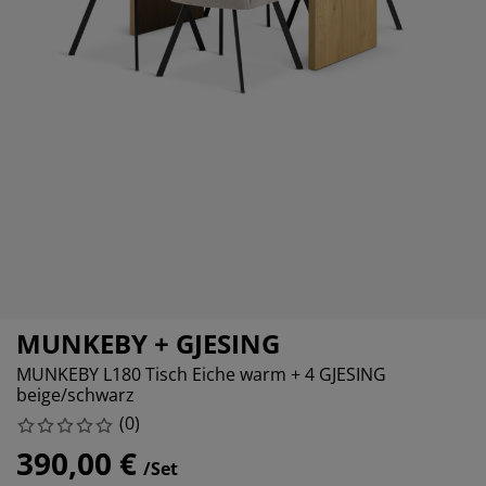
öbelpflege und Zubehör
ensterfolie
artenbeleuchtung
ettlaken
atratzenauflagen
eleuchtung
ubehör
amping
leiderschränke
ettgestelle
aushalt
chlafzimmermöbel
oxbetten
inderzimmer
indermatratzen
aschen & Bügeln
inderbetten
MUNKEBY + GJESING
MUNKEBY L180 Tisch Eiche warm + 4 GJESING
beige/schwarz
(
0
)
390,00 €
/Set