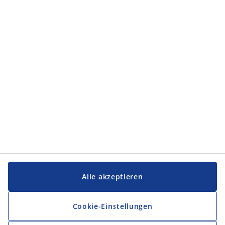
Kategorien
Kategorien
Service und Kontakt
Service und Kontakt
JYSK
JYSK
FIRMENSITZ
Folge JYSK
Alle akzeptieren
Cookie-Einstellungen