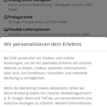
Keine zeitliche Begrenzung - Rückgabe in jeder JYSK-
Filiale
Preisgarantie
30 Tage Preisgarantie auf alle Artikel
Flexible Lieferoptionen
Schnelle und einfache Lieferung nach deiner Wahl
Wir personalisieren dein Erlebnis
Artikelnummer: S364179
Bei JYSK verwenden wir Cookies und mobile
Kennungen, um dir ein optimales Erlebnis auf unserer
Website zu bieten. Cookies sammeln Informationen
über dich, um Funktionen, Statistiken und relevante
Dieses Set besteht aus folgenden
Werbung zu ermöglichen.
Artikeln
Wenn du Marketing-Cookies akzeptierst, teilen wir
deine Browsing-Daten mit unseren Marketingpartnern
(z. B. Google, Meta und TikTok), um personalisierte und
statische Anzeigen zu schalten. Weitere Informationen
Produkteigenschaften