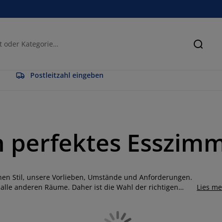
Suche
Postleitzahl eingeben
n perfektes Esszim
enen Stil, unsere Vorlieben, Umstände und Anforderungen.
 alle anderen Räume. Daher ist die Wahl der richtigen
Lies m
nheit. Eine Esstischgruppe ist eine Kombination aus Tisch
en und in den Materialien zur sonstigen Einrichtung deiner
r Essgruppen, die in jeder Wohnung ein Highlight