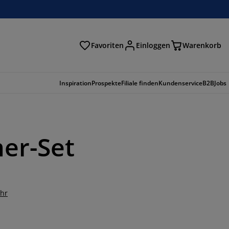
Favoriten
Einloggen
Warenkorb
n
Inspiration
Prospekte
Filiale finden
Kundenservice
B2B
Jobs
mer-Set
ehr