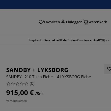
Favoriten
Einloggen
Warenkorb
n
Inspiration
Prospekte
Filiale finden
Kundenservice
B2B
Jobs
SANDBY + LYKSBORG
SANDBY L210 Tisch Eiche + 4 LYKSBORG Eiche
(
0
)
915,00 €
/Set
Versandkosten