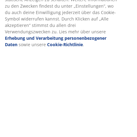
Produkteigenschaften
Wir personalisieren dein Erlebnis
Bewertungen
(
180
)
Bei JYSK verwenden wir Cookies und mobile Kennungen, um dir
optimales Erlebnis auf unserer Website zu bieten. Cookies sam
Informationen über dich, um Funktionen, Statistiken und releva
Lieferung
Werbung zu ermöglichen.
Wenn du Marketing-Cookies akzeptierst, teilen wir deine Browsi
Daten mit unseren Marketingpartnern (z. B. Google, Meta und Ti
um personalisierte und statische Anzeigen zu schalten. Weitere
Informationen zu den Zwecken findest du unter „Einstellungen“
auch deine Einwilligung jederzeit über das Cookie-Symbol wide
kannst. Durch Klicken auf „Alle akzeptieren“ stimmst du allen dr
Verwendungszwecken zu. Lies mehr über unsere
Erhebung und
Verarbeitung personenbezogener Daten
sowie unsere
Cookie-
Richtlinie
.