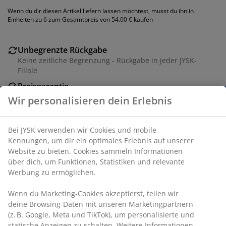
Wenn du dir diesen Artikel liefern lassen möchtest, musst du ihn in
Einheiten zu 6 zum Gesamtpreis von 54.00 € kaufen
Unbegrenzte Rückgabe
Keine zeitliche Begrenzung - Rückgabe in jeder JYSK-
Filiale
Preisgarantie
30 Tage Preisgarantie auf alle Artikel
Flexible Lieferoptionen
Schnelle und einfache Lieferung nach deiner Wahl
Kunstleder und Stahl.
Artikelnummer: 3640229
Aufbauanleitung