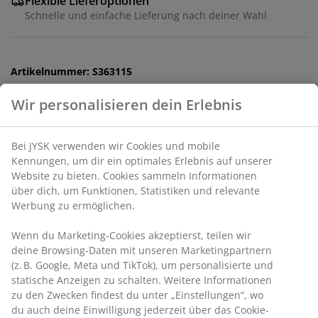
Flexible Lieferoptionen
Schnelle und einfache Lieferung nach deiner Wahl
Artikelnummer: S363115
Dieses Set besteht aus folgenden
Artikeln
Produkteigenschaften
Bewertungen
(
2
)