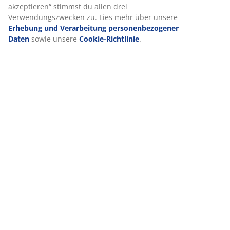
Kontakt
akzeptieren“ stimmst du allen drei
Verwendungszwecken zu. Lies mehr über unsere
Erhebung und Verarbeitung personenbezogener
Kontaktiere den Kundenservice
Daten
sowie unsere
Cookie-Richtlinie
.
VIELE JAHRE GROßARTIGE ANGEBOTE
Mehr als 3600 Filialen weltweit in 49 Ländern.
Skandinavische Wurzeln
Wir sind global mit skandinavischen Wurzeln. Gegründet
1979 in Dänemark.