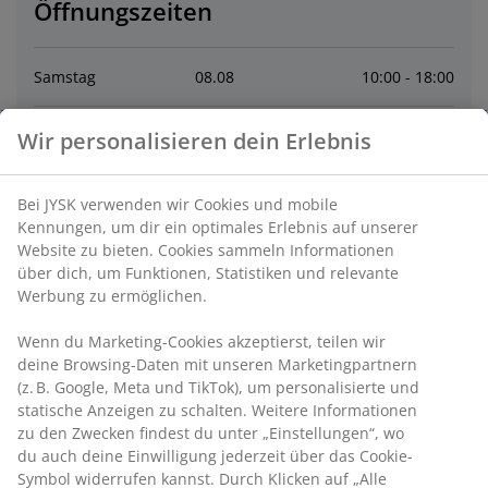
Öffnungszeiten
Samstag
08
.
08
10:00 - 18:00
Sonntag
09
.
08
Geschlossen
Wir personalisieren dein Erlebnis
Montag
10
.
08
10:00 - 19:00
Bei JYSK verwenden wir Cookies und mobile
Kennungen, um dir ein optimales Erlebnis auf unserer
Website zu bieten. Cookies sammeln Informationen
Dienstag
11
.
08
10:00 - 19:00
über dich, um Funktionen, Statistiken und relevante
Werbung zu ermöglichen.
Mittwoch
12
.
08
10:00 - 19:00
Wenn du Marketing-Cookies akzeptierst, teilen wir
deine Browsing-Daten mit unseren Marketingpartnern
Donnerstag
13
.
08
10:00 - 19:00
(z. B. Google, Meta und TikTok), um personalisierte und
statische Anzeigen zu schalten. Weitere Informationen
Freitag
14
.
08
10:00 - 19:00
zu den Zwecken findest du unter „Einstellungen“, wo
du auch deine Einwilligung jederzeit über das Cookie-
Symbol widerrufen kannst. Durch Klicken auf „Alle