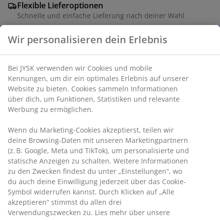
Flexible Lieferoptionen
Schnelle und einfache Lieferung nach deiner Wahl
Wir personalisieren dein Erlebnis
Isomatte aus Schaumstoff, bestehend aus vernetztem
Polyethylen. B50 x L180 x H0,6 cm
Bei JYSK verwenden wir Cookies und mobile
Kennungen, um dir ein optimales Erlebnis auf unserer
Artikelnummer: 4700023
Website zu bieten. Cookies sammeln Informationen
über dich, um Funktionen, Statistiken und relevante
Werbung zu ermöglichen.
Produkteigenschaften
Wenn du Marketing-Cookies akzeptierst, teilen wir
deine Browsing-Daten mit unseren Marketingpartnern
(z. B. Google, Meta und TikTok), um personalisierte und
statische Anzeigen zu schalten. Weitere Informationen
Bewertungen
zu den Zwecken findest du unter „Einstellungen“, wo
du auch deine Einwilligung jederzeit über das Cookie-
(
15
)
Symbol widerrufen kannst. Durch Klicken auf „Alle
akzeptieren“ stimmst du allen drei
Verwendungszwecken zu. Lies mehr über unsere