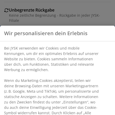
Unbegrenzte Rückgabe
Keine zeitliche Begrenzung - Rückgabe in jeder JYSK-
Filiale
Preisgarantie
Wir personalisieren dein Erlebnis
30 Tage Preisgarantie auf alle Artikel
Flexible Lieferoptionen
Schnelle und einfache Lieferung nach deiner Wahl
Bei JYSK verwenden wir Cookies und mobile
Kennungen, um dir ein optimales Erlebnis auf unserer
Website zu bieten. Cookies sammeln Informationen
über dich, um Funktionen, Statistiken und relevante
Gartenauflage für Stühle. 40x40x4 cm
Werbung zu ermöglichen.
Wenn du Marketing-Cookies akzeptierst, teilen wir
Artikelnummer: 3726115
deine Browsing-Daten mit unseren Marketingpartnern
(z. B. Google, Meta und TikTok), um personalisierte und
statische Anzeigen zu schalten. Weitere Informationen
zu den Zwecken findest du unter „Einstellungen“, wo
Produkteigenschaften
du auch deine Einwilligung jederzeit über das Cookie-
Symbol widerrufen kannst. Durch Klicken auf „Alle