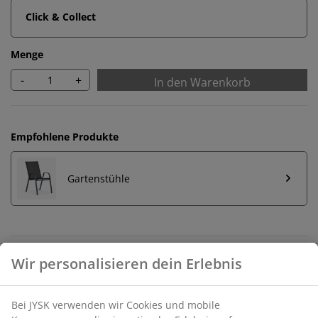
Click & Collect
Menge
-
+
In den Warenkorb
Empfohlene Produkte
Gartenstühle
Unbegrenzte Rückgabe
Keine zeitliche Begrenzung - Rückgabe in jeder JYSK-
Filiale
Preisgarantie