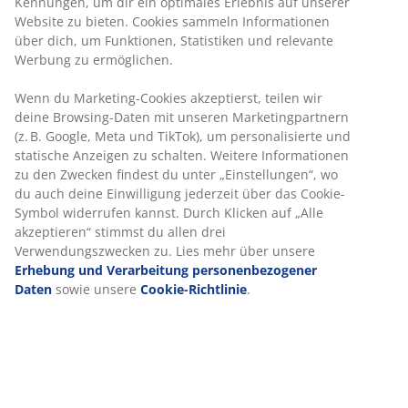
30 Tage Preisgarantie auf alle Artikel
Flexible Lieferoptionen
Schnelle und einfache Lieferung nach deiner Wahl
Premium-Gartenkissen mit strapazierfähigem,
strukturgewebtem Bezug. Für Stühle mit niedriger
Rückenlehne. 51x100x4cm
Artikelnummer: 3725120
Produkteigenschaften
Bewertungen
(
11
)