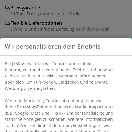
Preisgarantie
30 Tage Preisgarantie auf alle Artikel
Flexible Lieferoptionen
Schnelle und einfache Lieferung nach deiner Wahl
Wir personalisieren dein Erlebnis
Kleine Laterne aus Keramik mit kleinen Rillen und
einem Stahlgriff. Erhältlich in verschiedenen Farben.
Bei JYSK verwenden wir Cookies und mobile
Diese stilvolle und dekorative Laterne ist ideal, um mit
Kennungen, um dir ein optimales Erlebnis auf unserer
Teelichtern gemütliche Beleuchtung zu schaffen. Ø11 x
Website zu bieten. Cookies sammeln Informationen
H12 cm
über dich, um Funktionen, Statistiken und relevante
Werbung zu ermöglichen.
Artikelnummer: 6425023
Wenn du Marketing-Cookies akzeptierst, teilen wir
Kennzeichnung
deine Browsing-Daten mit unseren Marketingpartnern
(z. B. Google, Meta und TikTok), um personalisierte und
statische Anzeigen zu schalten. Weitere Informationen
zu den Zwecken findest du unter „Einstellungen“, wo
du auch deine Einwilligung jederzeit über das Cookie-