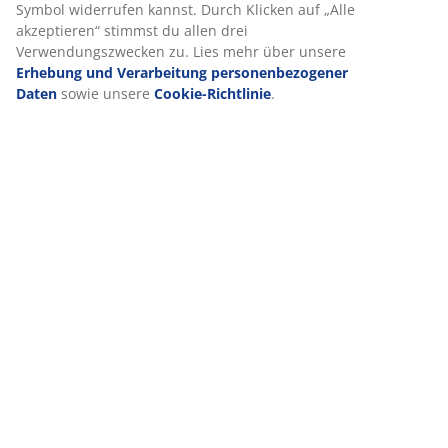
Bewertungen
(
7
)
Wir personalisieren dein Erlebnis
Lieferung
Bei JYSK verwenden wir Cookies und mobile Kennungen, um dir
optimales Erlebnis auf unserer Website zu bieten. Cookies sam
Informationen über dich, um Funktionen, Statistiken und releva
Werbung zu ermöglichen.
Wenn du Marketing-Cookies akzeptierst, teilen wir deine Brows
mit unseren Marketingpartnern (z. B. Google, Meta und TikTok),
personalisierte und statische Anzeigen zu schalten. Weitere In
zu den Zwecken findest du unter „Einstellungen“, wo du auch d
Einwilligung jederzeit über das Cookie-Symbol widerrufen kann
Klicken auf „Alle akzeptieren“ stimmst du allen drei Verwendu
zu. Lies mehr über unsere
Erhebung und Verarbeitung