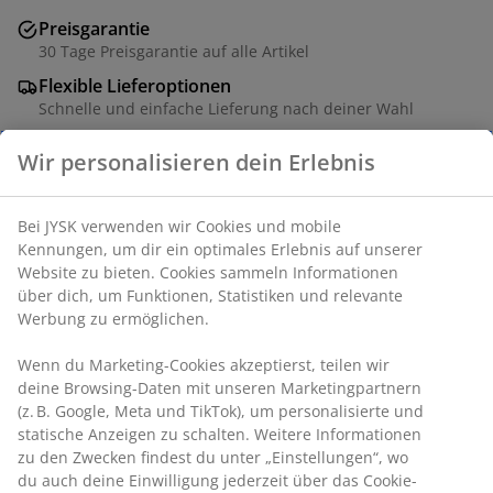
Preisgarantie
30 Tage Preisgarantie auf alle Artikel
Flexible Lieferoptionen
Schnelle und einfache Lieferung nach deiner Wahl
Laterne im Flechtdesign aus Polyrattan und Stahl. Sie
schafft eine warme und einladende Atmosphäre im
Garten oder auf dem Balkon. Die Laterne verfügt über
einen Glaseinsatz, der die Kerzenflamme vor Wind
schützt. Ø32 x H43 cm
Artikelnummer: 6426066
Produkteigenschaften