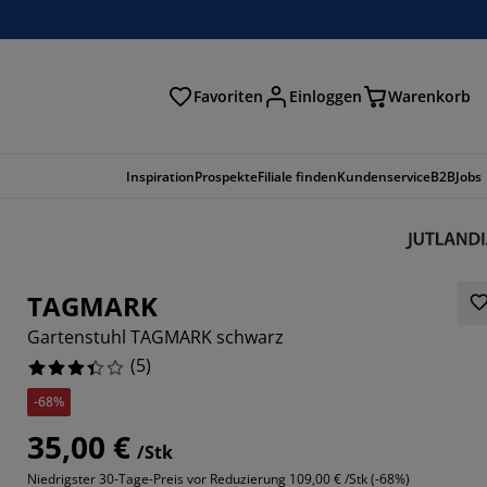
Favoriten
Einloggen
Warenkorb
n
Inspiration
Prospekte
Filiale finden
Kundenservice
B2B
Jobs
TAGMARK
Gartenstuhl TAGMARK schwarz
(
5
)
-68%
35,00 €
/Stk
Niedrigster 30-Tage-Preis vor Reduzierung
109,00 € /Stk (-68%)