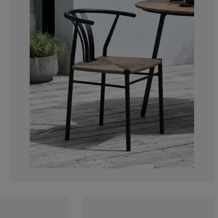
0%
0%
0%
40%