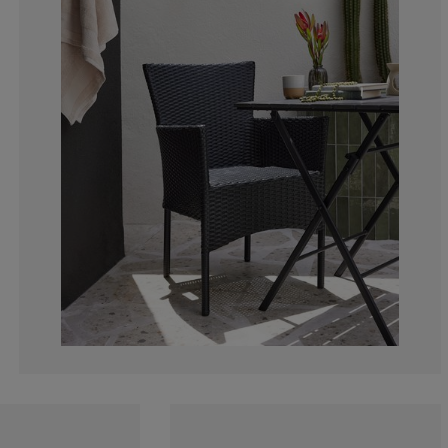
13.82978723404
4.25531914893
1.063829787234
6.914893617021