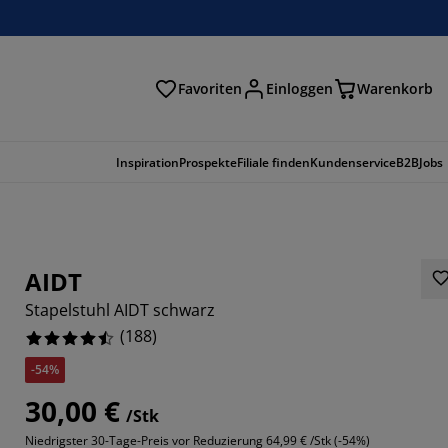
Favoriten
Einloggen
Warenkorb
n
Inspiration
Prospekte
Filiale finden
Kundenservice
B2B
Jobs
AIDT
Stapelstuhl AIDT schwarz
(
188
)
-54%
30,00 €
/Stk
596%
Niedrigster 30-Tage-Preis vor Reduzierung
64,99 € /Stk (-54%)