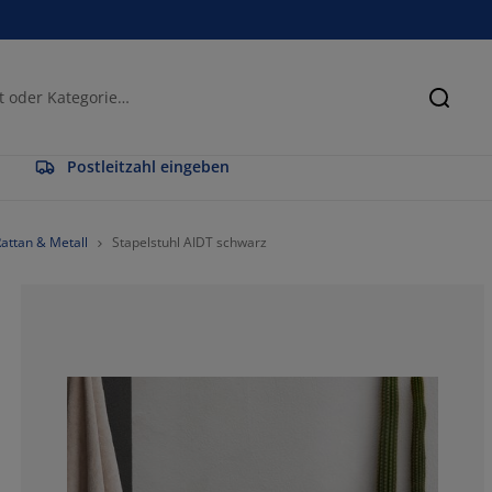
Suche
Postleitzahl eingeben
attan & Metall
Stapelstuhl AIDT schwarz
73.93617021276