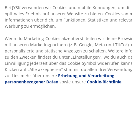
Durch Waschen bei 60°C oder höher werden
Hausstaubmilben aus dem Gewebe entfernt.
®
OEKO-TEX
STANDARD 100
®
Dieses Produkt ist nach OEKO-TEX
STANDARD 100
zertifiziert. Das bedeutet, dass alle Komponenten von
®
unabhängigen OEKO-TEX
Instituten geprüft wurden
und strenge Grenzwerte für Schadstoffe einhalten.
5 Jahre Garantie
Alle PLUS-Bettdecken werden mit einer erweiterten 5-
Jahres-Garantie geliefert, sodass du dich bei deiner
Wahl der Bettdecke sicher fühlen kannst.
Wir helfen gerne bei der Wahl der richtigen
Bettdecke
Um mehr darüber zu erfahren, welche Bettdecke die
richtige ist, lese unsere Ratgeber oder besuche deine
JYSK-Filiale vor Ort und lass dich von unseren
Fachberatern persönlich beraten. Teste verschiedene
Bettdecken und finde die passende für deine