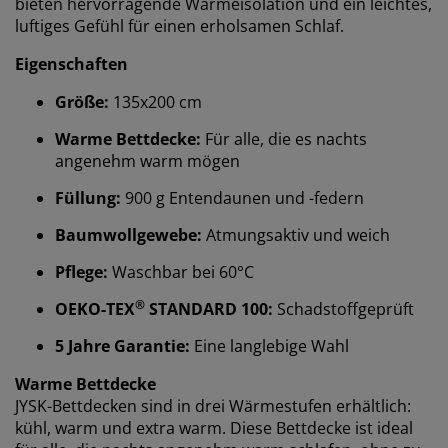
bieten hervorragende Wärmeisolation und ein leichtes,
luftiges Gefühl für einen erholsamen Schlaf.
Eigenschaften
Größe:
135x200 cm
Warme Bettdecke:
Für alle, die es nachts
angenehm warm mögen
Füllung:
900 g Entendaunen und -federn
Baumwollgewebe:
Atmungsaktiv und weich
Wir personalisieren dein Erlebnis
Pflege:
Waschbar bei 60°C
®
OEKO-TEX
STANDARD 100:
Schadstoffgeprüft
Bei JYSK verwenden wir Cookies und mobile
Kennungen, um dir ein optimales Erlebnis auf unserer
5 Jahre Garantie:
Eine langlebige Wahl
Website zu bieten. Cookies sammeln Informationen
über dich, um Funktionen, Statistiken und relevante
Warme Bettdecke
Werbung zu ermöglichen.
JYSK-Bettdecken sind in drei Wärmestufen erhältlich:
kühl, warm und extra warm. Diese Bettdecke ist ideal
Wenn du Marketing-Cookies akzeptierst, teilen wir