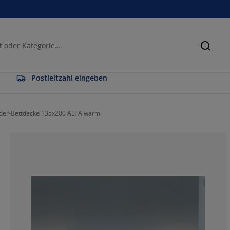
Suche
Postleitzahl eingeben
der-Bettdecke 135x200 ALTA warm
55.49738219895