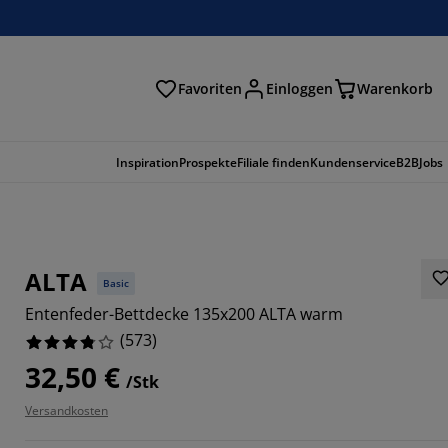
Favoriten
Einloggen
Warenkorb
n
Inspiration
Prospekte
Filiale finden
Kundenservice
B2B
Jobs
ALTA
Basic
Entenfeder-Bettdecke 135x200 ALTA warm
(
573
)
32,50 €
/Stk
Versandkosten
2884%