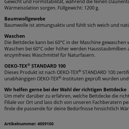
Gewicht und Formstabilität, während die feinen Daunenfas
Wärmeisolation sorgen. Füllgewicht: 1200 g.
Baumwollgewebe
Baumwolle ist atmungsaktiv und fühlt sich weich und nat
Waschen
Die Bettdecke kann bei 60°C in der Maschine gewaschen w
Waschen bei 60°C oder höher werden Hausstaubmilben a
enzymfreies Waschmittel für Naturfasern.
®
OEKO-TEX
STANDARD 100
®
Dieses Produkt ist nach OEKO-TEX
STANDARD 100 zertifi
®
unabhängigen OEKO-TEX
-Instituten geprüft wurden und
Wir helfen gerne bei der Wahl der richtigen Bettdecke
Um mehr darüber zu erfahren, welche Bettdecke die richti
Filiale vor Ort und lass dich von unseren Fachberatern p
finde die passende für deine Bedürfnisse hinsichtlich W
Artikelnummer: 4059150