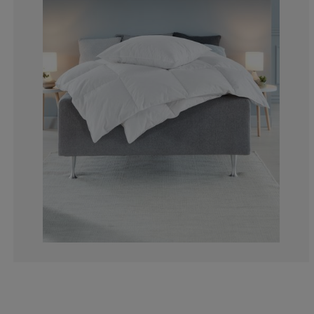
13.08900523560
6.457242582897
4.712041884816
20.24432809773