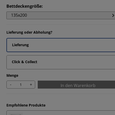
2095%
Bettdeckengröße
:
033%
135x200
754%
124%
Lieferung oder Abholung?
Lieferung
Click & Collect
Menge
-
+
In den Warenkorb
Empfohlene Produkte