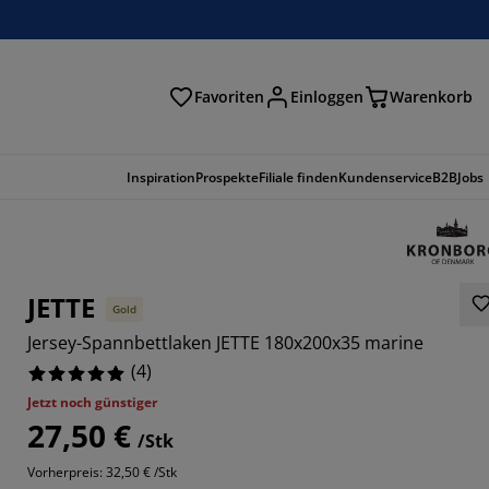
Favoriten
Einloggen
Warenkorb
n
Inspiration
Prospekte
Filiale finden
Kundenservice
B2B
Jobs
JETTE
Gold
Jersey-Spannbettlaken JETTE 180x200x35 marine
(
4
)
Jetzt noch günstiger
27,50 €
/Stk
Vorherpreis: 32,50 € /Stk