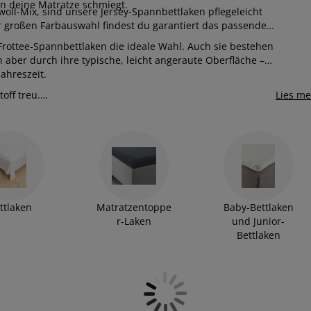
an deine Matratze schmiegt.
ll-Mix, sind unsere Jersey-Spannbettlaken pflegeleicht
r großen Farbauswahl findest du garantiert das passende
Frottee-Spannbettlaken die ideale Wahl. Auch sie bestehen
er durch ihre typische, leicht angeraute Oberfläche –
Jahreszeit.
off treu.
Lies m
ttlaken
Matratzentoppe
Baby-Bettlaken
r-Laken
und Junior-
Bettlaken