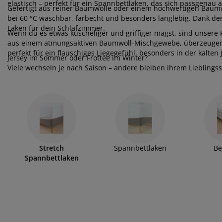
belpflege und Zubehör
nsterfolie
rtenbeleuchtung
elastisch – perfekt für ein Spannbettlaken, das sich passgenau 
ttlaken
tratzenauflagen
leuchtung
Gefertigt aus reiner Baumwolle oder einem hochwertigen Baumwo
bei 60 °C waschbar, farbecht und besonders langlebig. Dank de
behör
mping
eiderschränke
ttgestelle
ushalt
Laken für dein Schlafzimmer.
Wenn du es etwas kuscheliger und griffiger magst, sind unsere 
aus einem atmungsaktiven Baumwoll-Mischgewebe, überzeugen ab
hlafzimmermöbel
xbetten
nderzimmer
perfekt für ein flauschiges Liegegefühl, besonders in der kalten 
Jersey im Sommer oder Frottee im Winter?
Viele wechseln je nach Saison – andere bleiben ihrem Lieblingsst
ndermatratzen
schen & Bügeln
Welcher Typ bist du?
nderbetten
Stretch
Spannbettlaken
Be
Spannbettlaken