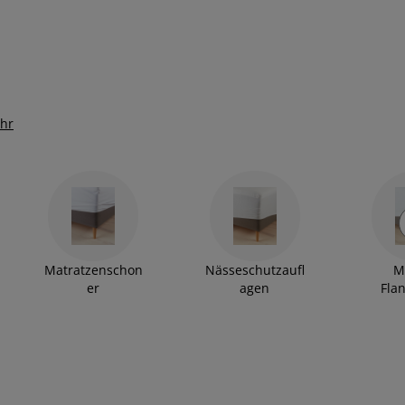
ehr
Matratzenschon
Nässeschutzaufl
M
er
agen
Flan