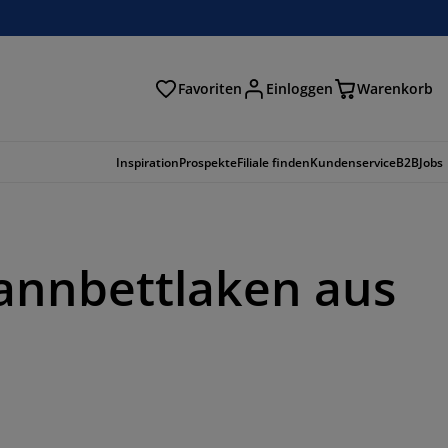
Favoriten
Einloggen
Warenkorb
n
Inspiration
Prospekte
Filiale finden
Kundenservice
B2B
Jobs
annbettlaken aus