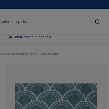
Suche
Postleitzahl eingeben
ersucker-Bettwäsche BEATE 135x200 petrol
78.5714285714