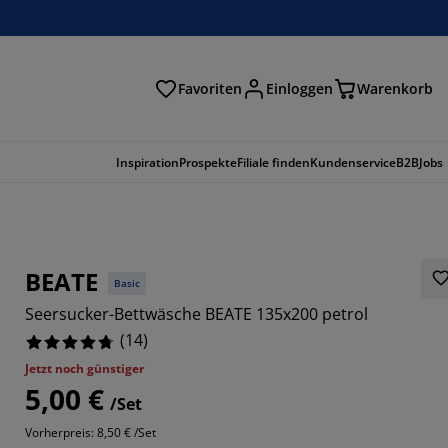
Favoriten
Einloggen
Warenkorb
n
Inspiration
Prospekte
Filiale finden
Kundenservice
B2B
Jobs
BEATE
Basic
Seersucker-Bettwäsche BEATE 135x200 petrol
(
14
)
Jetzt noch günstiger
5,00 €
/Set
2857%
Vorherpreis: 8,50 € /Set