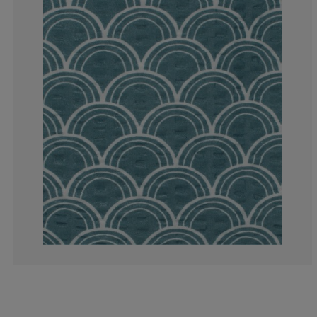
14.28571428571
7.14285714285
0%
0%