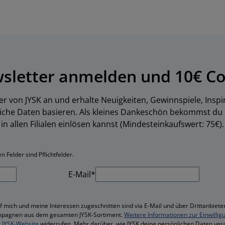
wsletter anmelden und 10€ Co
er von JYSK an und erhalte Neuigkeiten, Gewinnspiele, Inspi
liche Daten basieren. Als kleines Dankeschön bekommst du
in allen Filialen einlösen kannst (Mindesteinkaufswert: 75€).
 Felder sind Pflichtfelder.
E-Mail*
f mich und meine Interessen zugeschnitten sind via E-Mail und über Drittanbieter
mpagnen aus dem gesamten JYSK-Sortiment.
Weitere Informationen zur Einwillig
r
JYSK-Website
widerrufen. Mehr darüber, wie JYSK deine persönlichen Daten vera