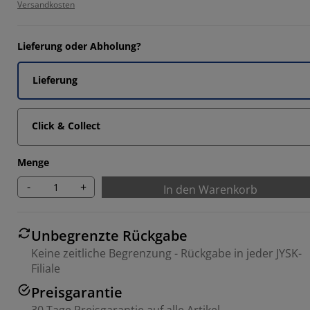
4285%
Versandkosten
7142%
Lieferung oder Abholung?
Lieferung
Click & Collect
Menge
-
+
In den Warenkorb
Unbegrenzte Rückgabe
Keine zeitliche Begrenzung - Rückgabe in jeder JYSK-
Filiale
Preisgarantie
30 Tage Preisgarantie auf alle Artikel