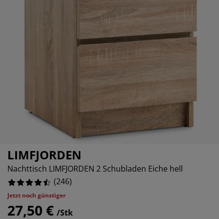
belpflege und Zubehör
nsterfolie
rtenbeleuchtung
ttlaken
tratzenauflagen
leuchtung
081300814%
behör
mping
eiderschränke
ttgestelle
ushalt
15447155%
504065035%
hlafzimmermöbel
xbetten
nderzimmer
203252036%
ndermatratzen
schen & Bügeln
nderbetten
LIMFJORDEN
Nachttisch LIMFJORDEN 2 Schubladen Eiche hell
(
246
)
Jetzt noch günstiger
27,50 €
/Stk