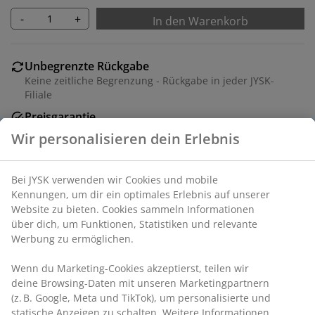
-
+
In den Warenkorb
Unbegrenzte Rückgabe
Keine zeitliche Begrenzung - Rückgabe in jeder JYSK-
Filiale
Preisgarantie
30 Tage Preisgarantie auf alle Artikel
Flexible Lieferoptionen
Schnelle und einfache Lieferung nach deiner Wahl
Dekorfolie. B41 x H56 x T48 cm
Wir personalisieren dein Erlebnis
Artikelnummer: 3618927
Aufbauanleitung
Bei JYSK verwenden wir Cookies und mobile Kennungen, um
dir ein optimales Erlebnis auf unserer Website zu bieten.
Cookies sammeln Informationen über dich, um Funktionen,