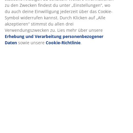
Statistiken und relevante Werbung zu ermöglichen.
Produkteigenschaften
Wenn du Marketing-Cookies akzeptierst, teilen wir deine
Browsing-Daten mit unseren Marketingpartnern (z. B. Google,
Meta und TikTok), um personalisierte und statische Anzeigen
Bewertungen
zu schalten. Weitere Informationen zu den Zwecken findest
du unter „Einstellungen“, wo du auch deine Einwilligung
(
246
)
jederzeit über das Cookie-Symbol widerrufen kannst. Durch
Klicken auf „Alle akzeptieren“ stimmst du allen drei
Verwendungszwecken zu. Lies mehr über unsere
Erhebung
Lieferung
und Verarbeitung personenbezogener Daten
sowie unsere
Cookie-Richtlinie
.