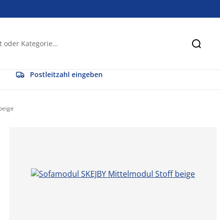
Suche
Postleitzahl eingeben
beige
58.62068965517