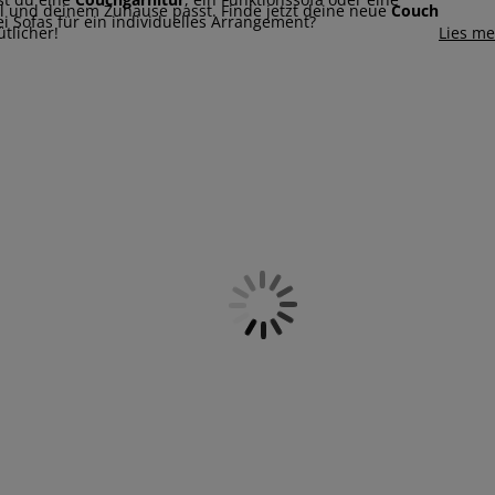
til und deinem Zuhause passt. Finde jetzt deine neue
Couch
ei Sofas für ein individuelles Arrangement?
tlicher!
Lies m