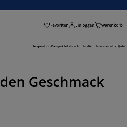
Favoriten
Einloggen
Warenkorb
n
Inspiration
Prospekte
Filiale finden
Kundenservice
B2B
Jobs
 jeden Geschmack