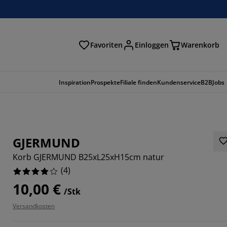
Favoriten
Einloggen
Warenkorb
n
Inspiration
Prospekte
Filiale finden
Kundenservice
B2B
Jobs
GJERMUND
Korb GJERMUND B25xL25xH15cm natur
(
4
)
10,00 €
/Stk
Versandkosten