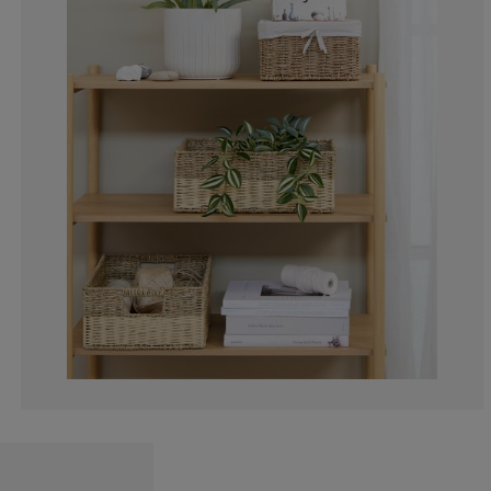
0%
0%
0%
25%