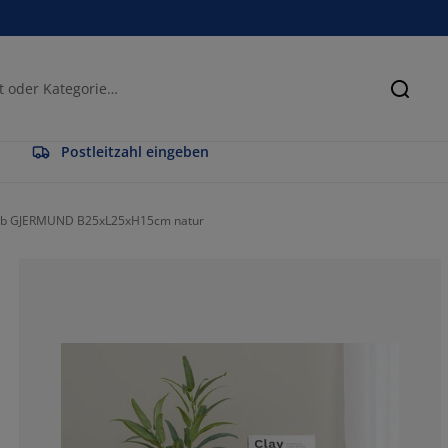
Suche
Postleitzahl eingeben
rb GJERMUND B25xL25xH15cm natur
75%