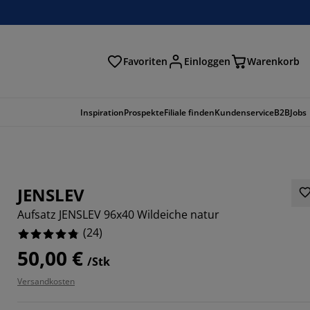
Favoriten
Einloggen
Warenkorb
n
Inspiration
Prospekte
Filiale finden
Kundenservice
B2B
Jobs
JENSLEV
Aufsatz JENSLEV 96x40 Wildeiche natur
(
24
)
50,00 €
/Stk
Versandkosten
3334%