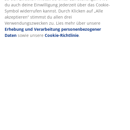
Bei JYSK verwenden wir Cookies und mobile Kennungen, um dir
ein optimales Erlebnis auf unserer Website zu bieten. Cookies
sammeln Informationen über dich, um Funktionen, Statistiken
und relevante Werbung zu ermöglichen.
Wenn du Marketing-Cookies akzeptierst, teilen wir deine
Browsing-Daten mit unseren Marketingpartnern (z. B. Google,
Meta und TikTok), um personalisierte und statische Anzeigen zu
schalten. Weitere Informationen zu den Zwecken findest du unt
„Einstellungen“, wo du auch deine Einwilligung jederzeit über
das Cookie-Symbol widerrufen kannst. Durch Klicken auf „Alle
akzeptieren“ stimmst du allen drei Verwendungszwecken zu. Lie
mehr über unsere
Erhebung und Verarbeitung
personenbezogener Daten
sowie unsere
Cookie-Richtlinie
.