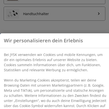
Bei JYSK verwenden wir Cookies und mobile
Kennungen, um dir ein optimales Erlebnis auf unserer
Handtuchhalter
Website zu bieten. Cookies sammeln Informationen
über dich, um Funktionen, Statistiken und relevante
Werbung zu ermöglichen.
Wenn du Marketing-Cookies akzeptierst, teilen wir
Unbegrenzte Rückgabe
deine Browsing-Daten mit unseren Marketingpartnern
Keine zeitliche Begrenzung - Rückgabe in jeder JYSK-
(z. B. Google, Meta und TikTok), um personalisierte und
Filiale
statische Anzeigen zu schalten. Weitere Informationen
Preisgarantie
zu den Zwecken findest du unter „Einstellungen“, wo
30 Tage Preisgarantie auf alle Artikel
du auch deine Einwilligung jederzeit über das Cookie-
Symbol widerrufen kannst. Durch Klicken auf „Alle
Flexible Lieferoptionen
akzeptieren“ stimmst du allen drei
Schnelle und einfache Lieferung nach deiner Wahl
Verwendungszwecken zu. Lies mehr über unsere
Erhebung und Verarbeitung personenbezogener
Daten
sowie unsere
Cookie-Richtlinie
.
Artikelnummer: 2138126