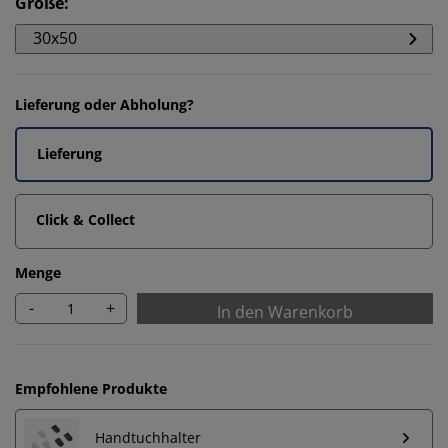
Größe
:
30x50
Lieferung oder Abholung?
Lieferung
Click & Collect
Menge
-
+
In den Warenkorb
Empfohlene Produkte
Wir personalisieren dein Erlebnis
Handtuchhalter