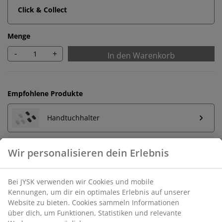
Click & Collect
Menge
-
+
In den Warenkorb
Empfohlene Produkte
Handtuchhalter
Unbegrenzte Rückgabe
Keine zeitliche Begrenzung - Rückgabe in jeder JYSK-
Filiale
Preisgarantie
30 Tage Preisgarantie auf alle Artikel