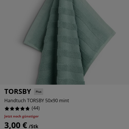
öbelpflege und Zubehör
ensterfolie
artenbeleuchtung
ettlaken
atratzenauflagen
eleuchtung
%
ubehör
amping
leiderschränke
ettgestelle
aushalt
%
chlafzimmermöbel
oxbetten
inderzimmer
%
indermatratzen
aschen & Bügeln
%
inderbetten
TORSBY
Plus
Handtuch TORSBY 50x90 mint
(
44
)
Jetzt noch günstiger
3,00 €
/Stk