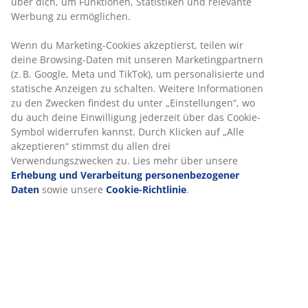
Filiale
über dich, um Funktionen, Statistiken und relevante
Werbung zu ermöglichen.
Preisgarantie
30 Tage Preisgarantie auf alle Artikel
Wenn du Marketing-Cookies akzeptierst, teilen wir
Flexible Lieferoptionen
deine Browsing-Daten mit unseren Marketingpartnern
Schnelle und einfache Lieferung nach deiner Wahl
(z. B. Google, Meta und TikTok), um personalisierte und
statische Anzeigen zu schalten. Weitere Informationen
zu den Zwecken findest du unter „Einstellungen“, wo
du auch deine Einwilligung jederzeit über das Cookie-
Artikelnummer: 2139933
Symbol widerrufen kannst. Durch Klicken auf „Alle
akzeptieren“ stimmst du allen drei
Verwendungszwecken zu. Lies mehr über unsere
Erhebung und Verarbeitung personenbezogener
Produkteigenschaften
Daten
sowie unsere
Cookie-Richtlinie
.
Bewertungen
(
44
)