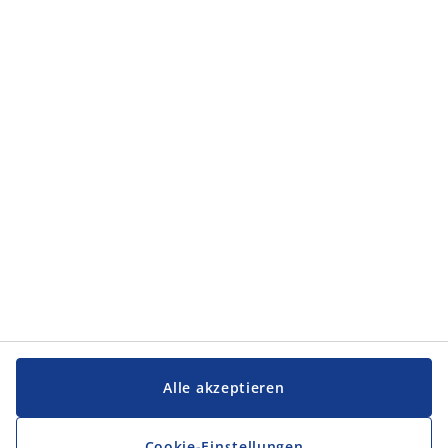
Kategorien
Kategorien
Service und Kontakt
Service und Kontakt
JYSK
JYSK
FIRMENSITZ
Folge JYSK
Alle akzeptieren
Cookie-Einstellungen