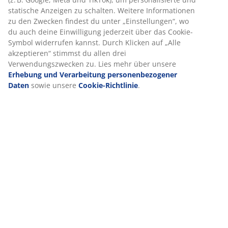
(
1
)
Lieferung
Wir personalisieren dein Erlebnis
Bei JYSK verwenden wir Cookies und mobile Kennungen, um dir
optimales Erlebnis auf unserer Website zu bieten. Cookies sam
Informationen über dich, um Funktionen, Statistiken und releva
Werbung zu ermöglichen.
Wenn du Marketing-Cookies akzeptierst, teilen wir deine Browsi
Daten mit unseren Marketingpartnern (z. B. Google, Meta und Ti
um personalisierte und statische Anzeigen zu schalten. Weitere
Informationen zu den Zwecken findest du unter „Einstellungen“
auch deine Einwilligung jederzeit über das Cookie-Symbol wide
kannst. Durch Klicken auf „Alle akzeptieren“ stimmst du allen dr