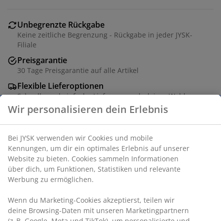
Unbegrenzte Rückgabe
Keine zeitliche Begrenzung - Rückgabe in jeder JYSK-
Filiale
Preisgarantie
30 Tage Preisgarantie auf alle Artikel
Flexible Lieferoptionen
Schnelle und einfache Lieferung nach deiner Wahl
Artikelnummer: 2002199
Produkteigenschaften
Bewertungen