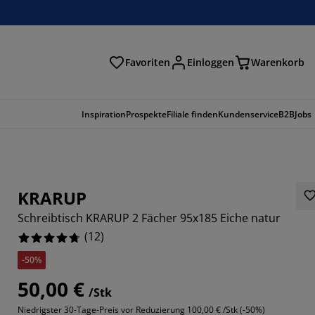
Favoriten
Einloggen
Warenkorb
n
Inspiration
Prospekte
Filiale finden
Kundenservice
B2B
Jobs
KRARUP
Schreibtisch KRARUP 2 Fächer 95x185 Eiche natur
(
12
)
-50%
50,00 €
/Stk
3334%
Niedrigster 30-Tage-Preis vor Reduzierung
100,00 € /Stk (-50%)