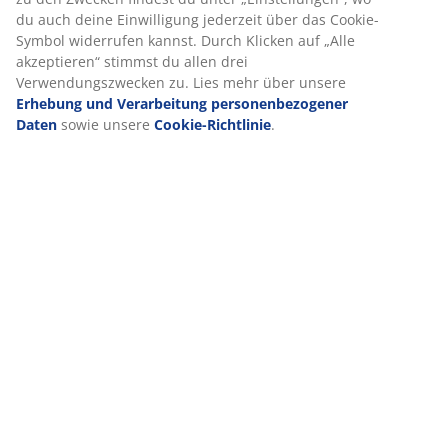
du auch deine Einwilligung jederzeit über das Cookie-
+49 4630 975-579
Symbol widerrufen kannst. Durch Klicken auf „Alle
akzeptieren“ stimmst du allen drei
5 Minuten
Verwendungszwecken zu. Lies mehr über unsere
Erhebung und Verarbeitung personenbezogener
Öffnungszeiten JYSK-Kundenservice
Daten
sowie unsere
Cookie-Richtlinie
.
Mo-Fr: 09:00-17:00
Sa: 09:00-15:00 nur via Chat
Du findest unsere Filialen hier.
VIELE JAHRE GROßARTIGE ANGEBOTE
Mehr als 3600 Filialen weltweit in 49 Ländern.