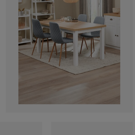
10.9375%
5.989583333333
4.166666666666
3.125%