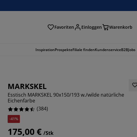
Favoriten
Einloggen
Warenkorb
n
Inspiration
Prospekte
Filiale finden
Kundenservice
B2B
Jobs
MARKSKEL
Esstisch MARKSKEL 90x150/193 w./wilde natürliche
Eichenfarbe
(
384
)
-41%
175,00 €
/Stk