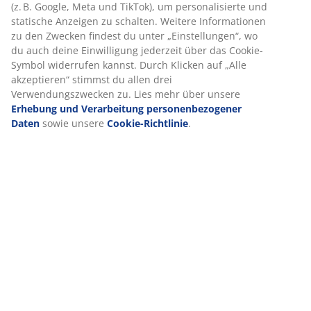
(z. B. Google, Meta und TikTok), um personalisierte und
Dieses Set besteht aus folgenden
statische Anzeigen zu schalten. Weitere Informationen
Artikeln
zu den Zwecken findest du unter „Einstellungen“, wo
du auch deine Einwilligung jederzeit über das Cookie-
Symbol widerrufen kannst. Durch Klicken auf „Alle
akzeptieren“ stimmst du allen drei
Verwendungszwecken zu. Lies mehr über unsere
Produkteigenschaften
Erhebung und Verarbeitung personenbezogener
Daten
sowie unsere
Cookie-Richtlinie
.
Bewertungen
(
0
)
Lieferung