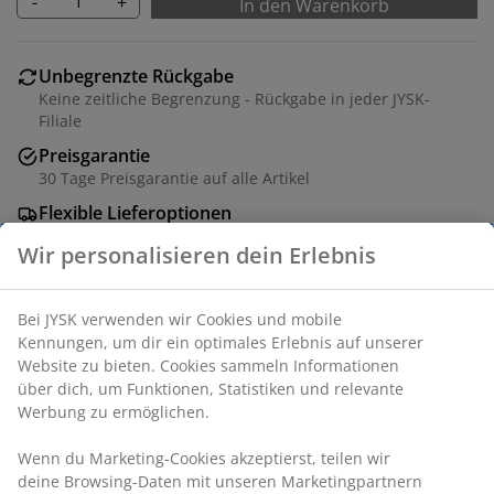
-
+
In den Warenkorb
Unbegrenzte Rückgabe
Keine zeitliche Begrenzung - Rückgabe in jeder JYSK-
Filiale
Preisgarantie
30 Tage Preisgarantie auf alle Artikel
Flexible Lieferoptionen
Schnelle und einfache Lieferung nach deiner Wahl
Wir personalisieren dein Erlebnis
Tisch: Massivholz und Eichenfurnier. Exkl.
Bei JYSK verwenden wir Cookies und mobile
Zusatzplatten. B100 x L160 x H75 cm. Stuhl: Stoff und
Kennungen, um dir ein optimales Erlebnis auf unserer
Stahl.
Website zu bieten. Cookies sammeln Informationen
über dich, um Funktionen, Statistiken und relevante
Werbung zu ermöglichen.
Artikelnummer: S000155
Wenn du Marketing-Cookies akzeptierst, teilen wir
deine Browsing-Daten mit unseren Marketingpartnern