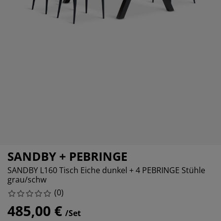
öbelpflege und Zubehör
ensterfolie
artenbeleuchtung
ettlaken
atratzenauflagen
eleuchtung
ubehör
amping
leiderschränke
ettgestelle
aushalt
chlafzimmermöbel
oxbetten
inderzimmer
indermatratzen
aschen & Bügeln
inderbetten
SANDBY + PEBRINGE
SANDBY L160 Tisch Eiche dunkel + 4 PEBRINGE Stühle
grau/schw
(
0
)
485,00 €
/Set