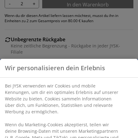
-
+
In den Warenkorb
Wenn du dir diesen Artikel liefern lassen möchtest, musst du ihn in
Einheiten zu 2 zum Gesamtpreis von 80.00 € kaufen
Unbegrenzte Rückgabe
Keine zeitliche Begrenzung - Rückgabe in jeder JYSK-
Filiale
Preisgarantie
30 Tage Preisgarantie auf alle Artikel
Flexible Lieferoptionen
Wir personalisieren dein Erlebnis
Schnelle und einfache Lieferung nach deiner Wahl
Bei JYSK verwenden wir Cookies und mobile Kennungen,
Esszimmerstuhl mit gepolstertem Sitz und
um dir ein optimales Erlebnis auf unserer Website zu
Rückenlehne aus grauem Stoff. Schwarze Beine aus
bieten. Cookies sammeln Informationen über dich, um
Stahl.
Funktionen, Statistiken und relevante Werbung zu
ermöglichen.
Artikelnummer: 3640124