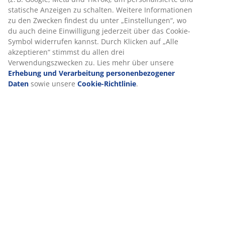
Wenn du Marketing-Cookies akzeptierst, teilen wir deine
Aufbauanleitung
Browsing-Daten mit unseren Marketingpartnern (z. B.
Google, Meta und TikTok), um personalisierte und
statische Anzeigen zu schalten. Weitere Informationen zu
den Zwecken findest du unter „Einstellungen“, wo du
Produkteigenschaften
auch deine Einwilligung jederzeit über das Cookie-
Symbol widerrufen kannst. Durch Klicken auf „Alle
akzeptieren“ stimmst du allen drei Verwendungszwecken
zu. Lies mehr über unsere
Erhebung und Verarbeitung
Bewertungen
personenbezogener Daten
sowie unsere
Cookie-
Richtlinie
.
(
148
)
Lieferung