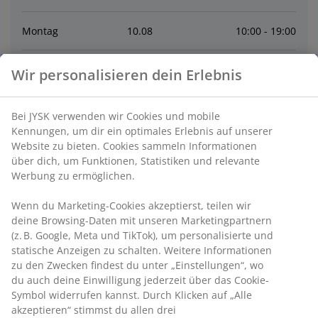
Montag
10
.
08
10:00 - 19:00
Dienstag
11
.
08
10:00 - 19:00
Wir personalisieren dein Erlebnis
Mittwoch
12
.
08
10:00 - 19:00
Bei JYSK verwenden wir Cookies und mobile
Kennungen, um dir ein optimales Erlebnis auf unserer
Donnerstag
13
.
08
10:00 - 19:00
Website zu bieten. Cookies sammeln Informationen
über dich, um Funktionen, Statistiken und relevante
Werbung zu ermöglichen.
Freitag
14
.
08
10:00 - 19:00
Wenn du Marketing-Cookies akzeptierst, teilen wir
deine Browsing-Daten mit unseren Marketingpartnern
Samstag
15
.
08
9:30 - 16:00
(z. B. Google, Meta und TikTok), um personalisierte und
statische Anzeigen zu schalten. Weitere Informationen
zu den Zwecken findest du unter „Einstellungen“, wo
Kontakt
du auch deine Einwilligung jederzeit über das Cookie-
Symbol widerrufen kannst. Durch Klicken auf „Alle
Kontaktiere den Kundenservice
akzeptieren“ stimmst du allen drei