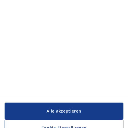
Kategorien
Kategorien
Service und Kontakt
Service und Kontakt
JYSK
JYSK
FIRMENSITZ
Folge JYSK
Alle akzeptieren
Cookie-Einstellungen