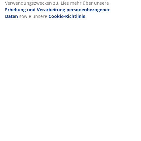
Verwendungszwecken zu. Lies mehr über unsere
Erhebung und Verarbeitung personenbezogener
Daten
sowie unsere
Cookie-Richtlinie
.
VIELE JAHRE GROßARTIGE ANGEBOTE
Mehr als 3600 Filialen weltweit in 49 Ländern.
Skandinavische Wurzeln
Wir sind global mit skandinavischen Wurzeln. Gegründet
1979 in Dänemark.
Matratzen-Garantie
25 Jahre Garantie auf unsere GOLD-Matratzen.