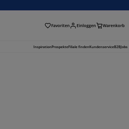
Favoriten
Einloggen
Warenkorb
n
Inspiration
Prospekte
Filiale finden
Kundenservice
B2B
Jobs