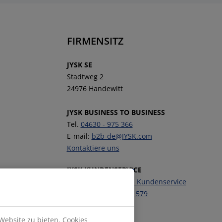
FIRMENSITZ
JYSK SE
Stadtweg 2
24976 Handewitt
JYSK BUSINESS TO BUSINESS
Tel.
04630 - 975 366
E-mail:
b2b-de@JYSK.com
Kontaktiere uns
JYSK KUNDENSERVICE
Kontaktiere unseren Kundenservice
Telefon:
04630 - 975 579
Website zu bieten. Cookies
Folge JYSK