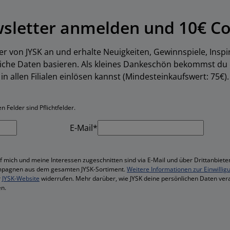
wsletter anmelden und 10€ Co
er von JYSK an und erhalte Neuigkeiten, Gewinnspiele, Inspi
liche Daten basieren. Als kleines Dankeschön bekommst du
in allen Filialen einlösen kannst (Mindesteinkaufswert: 75€).
 Felder sind Pflichtfelder.
E-Mail*
f mich und meine Interessen zugeschnitten sind via E-Mail und über Drittanbieter
mpagnen aus dem gesamten JYSK-Sortiment.
Weitere Informationen zur Einwillig
r
JYSK-Website
widerrufen. Mehr darüber, wie JYSK deine persönlichen Daten vera
n.