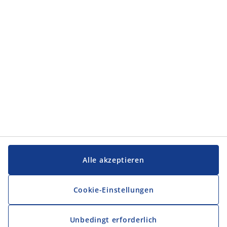
Kategorien
Service und Kontakt
Service und Kontakt
JYSK
JYSK
FIRMENSITZ
Folge JYSK
Alle akzeptieren
Cookie-Einstellungen
Unbedingt erforderlich