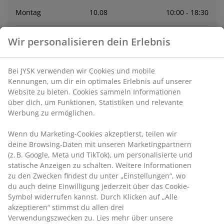
Montag
10
.
08
10:00 - 18:30
Dienstag
11
.
08
10:00 - 18:30
Wir personalisieren dein Erlebnis
Mittwoch
12
.
08
10:00 - 18:30
Bei JYSK verwenden wir Cookies und mobile
Kennungen, um dir ein optimales Erlebnis auf unserer
Website zu bieten. Cookies sammeln Informationen
Donnerstag
13
.
08
10:00 - 18:30
über dich, um Funktionen, Statistiken und relevante
Werbung zu ermöglichen.
Freitag
07
.
08
10:00 - 18:30
Wenn du Marketing-Cookies akzeptierst, teilen wir
deine Browsing-Daten mit unseren Marketingpartnern
Kontakt
(z. B. Google, Meta und TikTok), um personalisierte und
statische Anzeigen zu schalten. Weitere Informationen
zu den Zwecken findest du unter „Einstellungen“, wo
Kontaktiere den Kundenservice
du auch deine Einwilligung jederzeit über das Cookie-
Symbol widerrufen kannst. Durch Klicken auf „Alle
akzeptieren“ stimmst du allen drei
Verwendungszwecken zu. Lies mehr über unsere