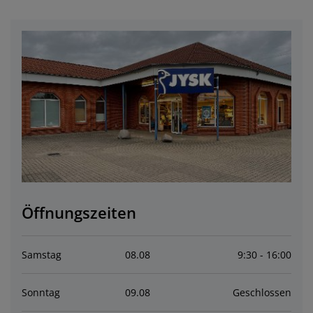
öbelpflege und Zubehör
ensterfolie
artenbeleuchtung
ettlaken
atratzenauflagen
eleuchtung
ubehör
amping
leiderschränke
ettgestelle
aushalt
chlafzimmermöbel
oxbetten
inderzimmer
indermatratzen
aschen & Bügeln
inderbetten
Öffnungszeiten
Samstag
08
.
08
9:30 - 16:00
Sonntag
09
.
08
Geschlossen