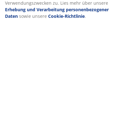
Verwendungszwecken zu. Lies mehr über unsere
Erhebung und Verarbeitung personenbezogener
Daten
sowie unsere
Cookie-Richtlinie
.
VIELE JAHRE GROßARTIGE ANGEBOTE
Mehr als 3600 Filialen weltweit in 49 Ländern.
Skandinavische Wurzeln
Wir sind global mit skandinavischen Wurzeln. Gegründet
1979 in Dänemark.
Matratzen-Garantie
25 Jahre Garantie auf unsere GOLD-Matratzen.