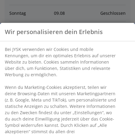
Sonntag
09
.
08
Geschlossen
Montag
10
.
08
10:00 - 18:00
Wir personalisieren dein Erlebnis
Dienstag
11
.
08
10:00 - 18:00
Bei JYSK verwenden wir Cookies und mobile
Kennungen, um dir ein optimales Erlebnis auf unserer
Mittwoch
12
.
08
10:00 - 18:00
Website zu bieten. Cookies sammeln Informationen
über dich, um Funktionen, Statistiken und relevante
Werbung zu ermöglichen.
Donnerstag
13
.
08
10:00 - 18:00
Wenn du Marketing-Cookies akzeptierst, teilen wir
deine Browsing-Daten mit unseren Marketingpartnern
Freitag
14
.
08
10:00 - 18:00
(z. B. Google, Meta und TikTok), um personalisierte und
statische Anzeigen zu schalten. Weitere Informationen
zu den Zwecken findest du unter „Einstellungen“, wo
Kontakt
du auch deine Einwilligung jederzeit über das Cookie-
Symbol widerrufen kannst. Durch Klicken auf „Alle
Kontaktiere den Kundenservice
akzeptieren“ stimmst du allen drei