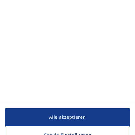
Kategorien
Kategorien
Service und Kontakt
Service und Kontakt
JYSK
JYSK
FIRMENSITZ
Folge JYSK
Alle akzeptieren
Cookie-Einstellungen