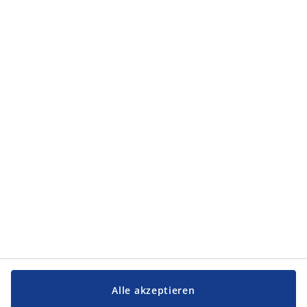
Kategorien
Kategorien
Service und Kontakt
Service und Kontakt
JYSK
JYSK
FIRMENSITZ
Folge JYSK
Alle akzeptieren