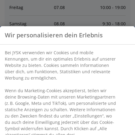
Freitag
07
.
08
10:00 - 19:00
Samstag
08
.
08
9:30 - 18:00
Wir personalisieren dein Erlebnis
Sonntag
09
.
08
Geschlossen
Bei JYSK verwenden wir Cookies und mobile
Montag
10
.
08
10:00 - 19:00
Kennungen, um dir ein optimales Erlebnis auf unserer
Website zu bieten. Cookies sammeln Informationen
über dich, um Funktionen, Statistiken und relevante
Dienstag
11
.
08
10:00 - 19:00
Werbung zu ermöglichen.
Mittwoch
12
.
08
10:00 - 19:00
Wenn du Marketing-Cookies akzeptierst, teilen wir
deine Browsing-Daten mit unseren Marketingpartnern
(z. B. Google, Meta und TikTok), um personalisierte und
Donnerstag
13
.
08
10:00 - 19:00
statische Anzeigen zu schalten. Weitere Informationen
zu den Zwecken findest du unter „Einstellungen“, wo
du auch deine Einwilligung jederzeit über das Cookie-
Kontakt
Symbol widerrufen kannst. Durch Klicken auf „Alle
akzeptieren“ stimmst du allen drei