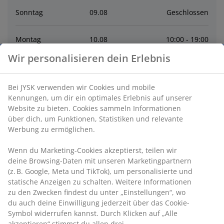
Sonntag
09
.
08
Geschlossen
Montag
10
.
08
10:00 - 19:00
Wir personalisieren dein Erlebnis
Dienstag
11
.
08
10:00 - 19:00
Bei JYSK verwenden wir Cookies und mobile
Mittwoch
12
.
08
10:00 - 19:00
Kennungen, um dir ein optimales Erlebnis auf unserer
Website zu bieten. Cookies sammeln Informationen
über dich, um Funktionen, Statistiken und relevante
Donnerstag
13
.
08
10:00 - 19:00
Werbung zu ermöglichen.
Freitag
14
.
08
10:00 - 19:00
Wenn du Marketing-Cookies akzeptierst, teilen wir
deine Browsing-Daten mit unseren Marketingpartnern
(z. B. Google, Meta und TikTok), um personalisierte und
Samstag
15
.
08
10:00 - 18:00
statische Anzeigen zu schalten. Weitere Informationen
zu den Zwecken findest du unter „Einstellungen“, wo
du auch deine Einwilligung jederzeit über das Cookie-
Kontakt
Symbol widerrufen kannst. Durch Klicken auf „Alle
akzeptieren“ stimmst du allen drei