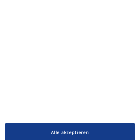
Kategorien
Kategorien
Service und Kontakt
Service und Kontakt
JYSK
JYSK
FIRMENSITZ
Folge JYSK
Alle akzeptieren