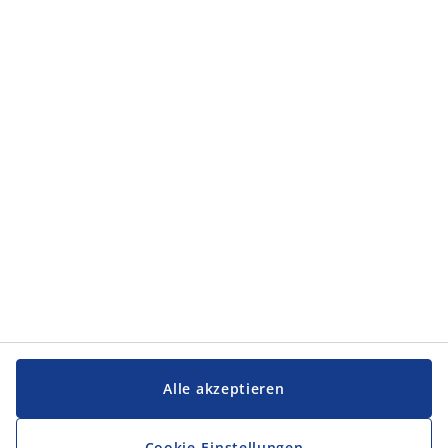
Kategorien
Kategorien
Service und Kontakt
Service und Kontakt
JYSK
JYSK
FIRMENSITZ
Folge JYSK
Alle akzeptieren
Cookie-Einstellungen