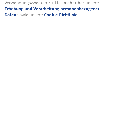
Verwendungszwecken zu. Lies mehr über unsere
Erhebung und Verarbeitung personenbezogener
Daten
sowie unsere
Cookie-Richtlinie
.
VIELE JAHRE GROßARTIGE ANGEBOTE
Mehr als 3600 Filialen weltweit in 49 Ländern.
Skandinavische Wurzeln
Wir sind global mit skandinavischen Wurzeln. Gegründet
1979 in Dänemark.
Matratzen-Garantie
25 Jahre Garantie auf unsere GOLD-Matratzen.