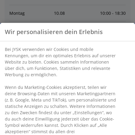
Montag
10
.
08
10:00 - 18:30
Dienstag
11
.
08
10:00 - 18:30
Wir personalisieren dein Erlebnis
Mittwoch
12
.
08
10:00 - 18:30
Bei JYSK verwenden wir Cookies und mobile
Kennungen, um dir ein optimales Erlebnis auf unserer
Donnerstag
13
.
08
10:00 - 18:30
Website zu bieten. Cookies sammeln Informationen
über dich, um Funktionen, Statistiken und relevante
Werbung zu ermöglichen.
Freitag
14
.
08
10:00 - 18:30
Wenn du Marketing-Cookies akzeptierst, teilen wir
deine Browsing-Daten mit unseren Marketingpartnern
Samstag
15
.
08
9:30 - 18:00
(z. B. Google, Meta und TikTok), um personalisierte und
statische Anzeigen zu schalten. Weitere Informationen
zu den Zwecken findest du unter „Einstellungen“, wo
Kontakt
du auch deine Einwilligung jederzeit über das Cookie-
Symbol widerrufen kannst. Durch Klicken auf „Alle
Kontaktiere den Kundenservice
akzeptieren“ stimmst du allen drei