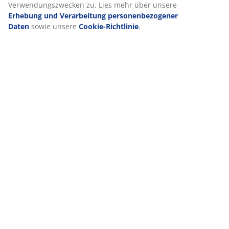
Verwendungszwecken zu. Lies mehr über unsere
Erhebung und Verarbeitung personenbezogener
Daten
sowie unsere
Cookie-Richtlinie
.
VIELE JAHRE GROßARTIGE ANGEBOTE
Mehr als 3600 Filialen weltweit in 49 Ländern.
Skandinavische Wurzeln
Wir sind global mit skandinavischen Wurzeln. Gegründet
1979 in Dänemark.
Matratzen-Garantie
25 Jahre Garantie auf unsere GOLD-Matratzen.