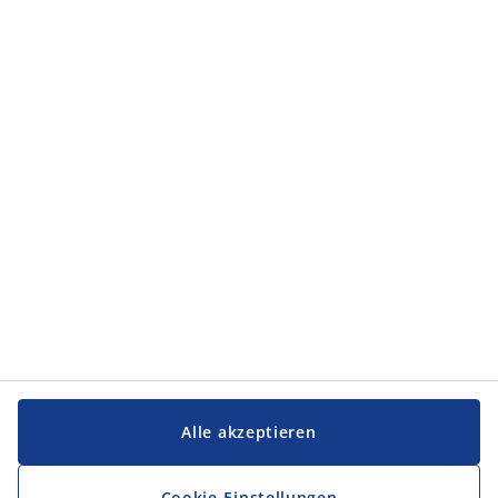
Kategorien
Kategorien
Service und Kontakt
Service und Kontakt
JYSK
JYSK
FIRMENSITZ
Folge JYSK
Alle akzeptieren
Cookie-Einstellungen