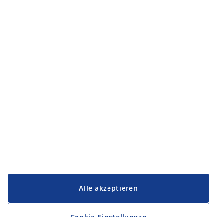
Kategorien
Kategorien
Service und Kontakt
Service und Kontakt
JYSK
JYSK
FIRMENSITZ
Folge JYSK
Alle akzeptieren
Cookie-Einstellungen