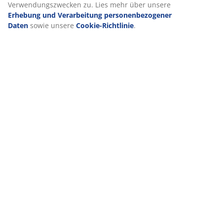
Verwendungszwecken zu. Lies mehr über unsere
Erhebung und Verarbeitung personenbezogener
Daten
sowie unsere
Cookie-Richtlinie
.
VIELE JAHRE GROßARTIGE ANGEBOTE
Mehr als 3600 Filialen weltweit in 49 Ländern.
Skandinavische Wurzeln
Wir sind global mit skandinavischen Wurzeln. Gegründet
1979 in Dänemark.
Matratzen-Garantie
25 Jahre Garantie auf unsere GOLD-Matratzen.