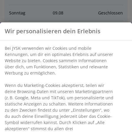
Sonntag
09
.
08
Geschlossen
Montag
10
.
08
10:00 - 19:00
Wir personalisieren dein Erlebnis
Dienstag
11
.
08
10:00 - 19:00
Bei JYSK verwenden wir Cookies und mobile
Kennungen, um dir ein optimales Erlebnis auf unserer
Mittwoch
12
.
08
10:00 - 19:00
Website zu bieten. Cookies sammeln Informationen
über dich, um Funktionen, Statistiken und relevante
Werbung zu ermöglichen.
Donnerstag
13
.
08
10:00 - 19:00
Wenn du Marketing-Cookies akzeptierst, teilen wir
deine Browsing-Daten mit unseren Marketingpartnern
Freitag
14
.
08
10:00 - 19:00
(z. B. Google, Meta und TikTok), um personalisierte und
statische Anzeigen zu schalten. Weitere Informationen
zu den Zwecken findest du unter „Einstellungen“, wo
Kontakt
du auch deine Einwilligung jederzeit über das Cookie-
Symbol widerrufen kannst. Durch Klicken auf „Alle
Kontaktiere den Kundenservice
akzeptieren“ stimmst du allen drei