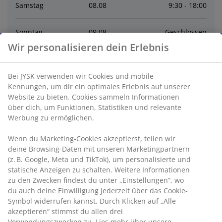
Samstag
08
.
08
9:30 - 18:00
Sonntag
09
.
08
Geschlossen
Wir personalisieren dein Erlebnis
Montag
10
.
08
10:00 - 19:00
Bei JYSK verwenden wir Cookies und mobile
Dienstag
11
.
08
10:00 - 19:00
Kennungen, um dir ein optimales Erlebnis auf unserer
Website zu bieten. Cookies sammeln Informationen
über dich, um Funktionen, Statistiken und relevante
Mittwoch
12
.
08
10:00 - 19:00
Werbung zu ermöglichen.
Wenn du Marketing-Cookies akzeptierst, teilen wir
Donnerstag
13
.
08
10:00 - 19:00
deine Browsing-Daten mit unseren Marketingpartnern
(z. B. Google, Meta und TikTok), um personalisierte und
statische Anzeigen zu schalten. Weitere Informationen
Kontakt
zu den Zwecken findest du unter „Einstellungen“, wo
du auch deine Einwilligung jederzeit über das Cookie-
Kontaktiere den Kundenservice
Symbol widerrufen kannst. Durch Klicken auf „Alle
akzeptieren“ stimmst du allen drei
Verwendungszwecken zu. Lies mehr über unsere