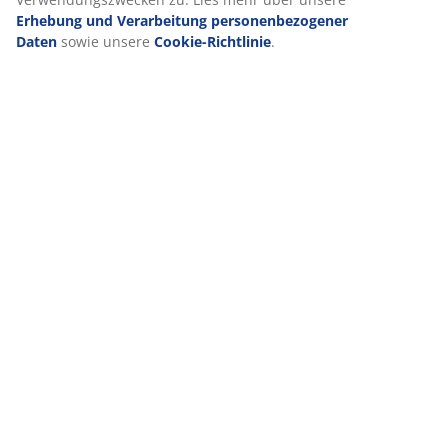
Erhebung und Verarbeitung personenbezogener
Daten
sowie unsere
Cookie-Richtlinie
.
VIELE JAHRE GROßARTIGE ANGEBOTE
Mehr als 3600 Filialen weltweit in 49 Ländern.
Skandinavische Wurzeln
Wir sind global mit skandinavischen Wurzeln. Gegründet
1979 in Dänemark.
Matratzen-Garantie
25 Jahre Garantie auf unsere GOLD-Matratzen.