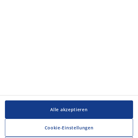
Kategorien
Kategorien
Service und Kontakt
Service und Kontakt
JYSK
JYSK
FIRMENSITZ
Folge JYSK
Alle akzeptieren
Cookie-Einstellungen