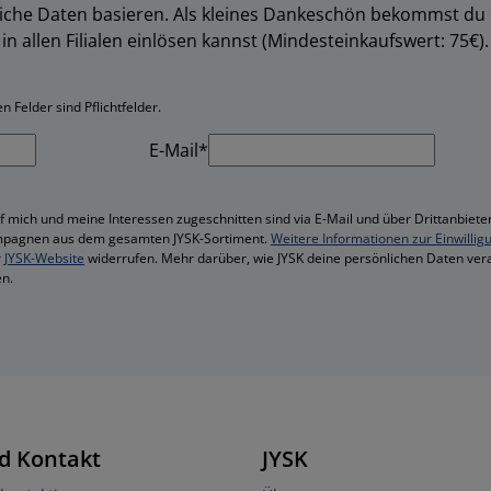
liche Daten basieren. Als kleines Dankeschön bekommst du
in allen Filialen einlösen kannst (Mindesteinkaufswert: 75€).
 Felder sind Pflichtfelder.
E-Mail*
f mich und meine Interessen zugeschnitten sind via E-Mail und über Drittanbieter
mpagnen aus dem gesamten JYSK-Sortiment.
Weitere Informationen zur Einwillig
r
JYSK-Website
widerrufen. Mehr darüber, wie JYSK deine persönlichen Daten vera
n.
d Kontakt
JYSK