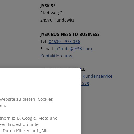
JYSK SE
Stadtweg 2
24976 Handewitt
JYSK BUSINESS TO BUSINESS
Tel.
04630 - 975 366
E-mail:
b2b-de@JYSK.com
Kontaktiere uns
JYSK KUNDENSERVICE
Kontaktiere unseren Kundenservice
Telefon:
04630 - 975 579
Website zu bieten. Cookies
Folge JYSK
en.
nern (z. B. Google, Meta und
ken findest du unter
 Durch Klicken auf „Alle