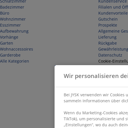
Schlafzimmer
Kundenservice 
Badezimmer
Filialen und Öf
Büro
Kundenvorteile
Wohnzimmer
Gutschein
Esszimmer
Prospekte
Aufbewahrung
Allgemeine Ge
Vorhänge
Lieferung
Garten
Rückgabe
Wohnaccessoires
Gewährleistun
Garderobe
Datenschutz
Alle Kategorien
Cookie-Einstell
Sicherheit
Impressum
Wir personalisieren de
Vertrag widerr
Bei JYSK verwenden wir Cookies u
sammeln Informationen über dich
Wenn du Marketing-Cookies akzept
TikTok), um personalisierte und 
„Einstellungen“, wo du auch dein