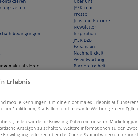
kontaktieren
Über uns
fnungszeiten
JYSK.com
Presse
Jobs und Karriere
Newsletter
schäftsbedingungen
Inspiration
JYSK B2B
Expansion
g
Nachhaltigkeit
Verantwortung
ungen aktualisieren
Barrierefreiheit
in Erlebnis
ufen
nd mobile Kennungen, um dir ein optimales Erlebnis auf unserer 
, um Funktionen, Statistiken und relevante Werbung zu ermöglich
ierst, teilen wir deine Browsing-Daten mit unseren Marketingpart
statische Anzeigen zu schalten. Weitere Informationen zu den Zwec
e Einwilligung jederzeit über das Cookie-Symbol widerrufen kannst.