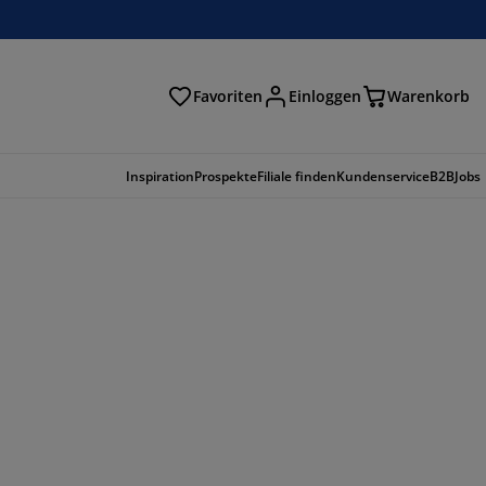
Favoriten
Einloggen
Warenkorb
n
Inspiration
Prospekte
Filiale finden
Kundenservice
B2B
Jobs