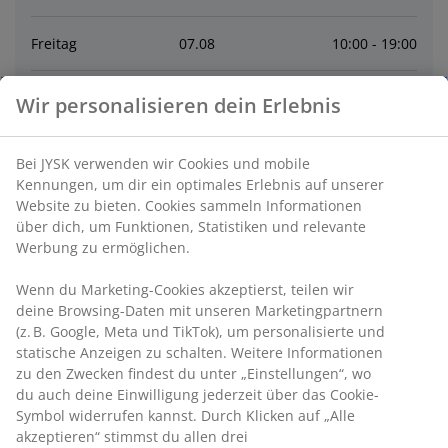
Freitag
07
.
08
10:00 - 19:00
Samstag
08
.
08
9:30 - 18:00
Wir personalisieren dein Erlebnis
Sonntag
09
.
08
Geschlossen
Bei JYSK verwenden wir Cookies und mobile
Kennungen, um dir ein optimales Erlebnis auf unserer
Montag
10
.
08
10:00 - 19:00
Website zu bieten. Cookies sammeln Informationen
über dich, um Funktionen, Statistiken und relevante
Werbung zu ermöglichen.
Dienstag
11
.
08
10:00 - 19:00
Wenn du Marketing-Cookies akzeptierst, teilen wir
deine Browsing-Daten mit unseren Marketingpartnern
Mittwoch
12
.
08
10:00 - 19:00
(z. B. Google, Meta und TikTok), um personalisierte und
statische Anzeigen zu schalten. Weitere Informationen
zu den Zwecken findest du unter „Einstellungen“, wo
Kontakt
du auch deine Einwilligung jederzeit über das Cookie-
Symbol widerrufen kannst. Durch Klicken auf „Alle
Kontaktiere den Kundenservice
akzeptieren“ stimmst du allen drei