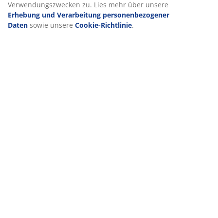
Verwendungszwecken zu. Lies mehr über unsere
Erhebung und Verarbeitung personenbezogener
Daten
sowie unsere
Cookie-Richtlinie
.
VIELE JAHRE GROßARTIGE ANGEBOTE
Mehr als 3600 Filialen weltweit in 49 Ländern.
Skandinavische Wurzeln
Wir sind global mit skandinavischen Wurzeln. Gegründet
1979 in Dänemark.
Matratzen-Garantie
25 Jahre Garantie auf unsere GOLD-Matratzen.