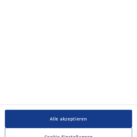
Kategorien
Kategorien
Service und Kontakt
Service und Kontakt
JYSK
JYSK
FIRMENSITZ
Folge JYSK
Alle akzeptieren
Cookie-Einstellungen