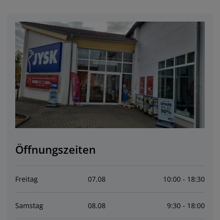
öbelpflege und Zubehör
ensterfolie
artenbeleuchtung
ettlaken
atratzenauflagen
eleuchtung
ubehör
amping
leiderschränke
ettgestelle
aushalt
chlafzimmermöbel
oxbetten
inderzimmer
indermatratzen
aschen & Bügeln
inderbetten
Öffnungszeiten
Freitag
07
.
08
10:00 - 18:30
Samstag
08
.
08
9:30 - 18:00