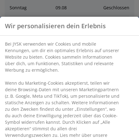
Sonntag
09
.
08
Geschlossen
Montag
10
.
08
10:00 - 18:30
Wir personalisieren dein Erlebnis
Dienstag
11
.
08
10:00 - 18:30
Bei JYSK verwenden wir Cookies und mobile
Kennungen, um dir ein optimales Erlebnis auf unserer
Website zu bieten. Cookies sammeln Informationen
Mittwoch
12
.
08
10:00 - 18:30
über dich, um Funktionen, Statistiken und relevante
Werbung zu ermöglichen.
Donnerstag
13
.
08
10:00 - 18:30
Wenn du Marketing-Cookies akzeptierst, teilen wir
deine Browsing-Daten mit unseren Marketingpartnern
Kontakt
(z. B. Google, Meta und TikTok), um personalisierte und
statische Anzeigen zu schalten. Weitere Informationen
zu den Zwecken findest du unter „Einstellungen“, wo
Kontaktiere den Kundenservice
du auch deine Einwilligung jederzeit über das Cookie-
Symbol widerrufen kannst. Durch Klicken auf „Alle
akzeptieren“ stimmst du allen drei
Verwendungszwecken zu. Lies mehr über unsere