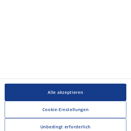
Kategorien
Service und Kontakt
Service und Kontakt
JYSK
JYSK
FIRMENSITZ
Folge JYSK
Alle akzeptieren
Cookie-Einstellungen
Unbedingt erforderlich