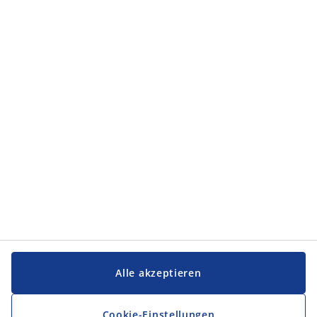
Kategorien
Kategorien
Service und Kontakt
Service und Kontakt
JYSK
JYSK
FIRMENSITZ
Folge JYSK
Alle akzeptieren
Cookie-Einstellungen