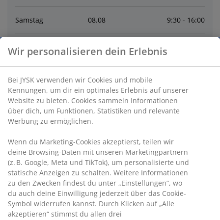
Samstag
08
.
08
9:30 - 16:00
Sonntag
09
.
08
Geschlossen
Wir personalisieren dein Erlebnis
Montag
10
.
08
10:00 - 18:30
Bei JYSK verwenden wir Cookies und mobile
Kennungen, um dir ein optimales Erlebnis auf unserer
Dienstag
11
.
08
10:00 - 18:30
Website zu bieten. Cookies sammeln Informationen
über dich, um Funktionen, Statistiken und relevante
Werbung zu ermöglichen.
Mittwoch
12
.
08
10:00 - 18:30
Wenn du Marketing-Cookies akzeptierst, teilen wir
deine Browsing-Daten mit unseren Marketingpartnern
Donnerstag
13
.
08
10:00 - 18:30
(z. B. Google, Meta und TikTok), um personalisierte und
statische Anzeigen zu schalten. Weitere Informationen
zu den Zwecken findest du unter „Einstellungen“, wo
Kontakt
du auch deine Einwilligung jederzeit über das Cookie-
Symbol widerrufen kannst. Durch Klicken auf „Alle
Kontaktiere den Kundenservice
akzeptieren“ stimmst du allen drei