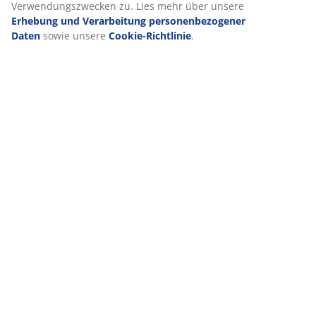
Verwendungszwecken zu. Lies mehr über unsere
Erhebung und Verarbeitung personenbezogener
Daten
sowie unsere
Cookie-Richtlinie
.
VIELE JAHRE GROßARTIGE ANGEBOTE
Mehr als 3600 Filialen weltweit in 49 Ländern.
Skandinavische Wurzeln
Wir sind global mit skandinavischen Wurzeln. Gegründet
1979 in Dänemark.
Matratzen-Garantie
25 Jahre Garantie auf unsere GOLD-Matratzen.