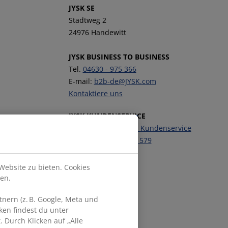
JYSK SE
Stadtweg 2
24976 Handewitt
JYSK BUSINESS TO BUSINESS
Tel.
04630 - 975 366
E-mail:
b2b-de@JYSK.com
Kontaktiere uns
JYSK KUNDENSERVICE
Kontaktiere unseren Kundenservice
Telefon:
04630 - 975 579
Website zu bieten. Cookies
Folge JYSK
en.
nern (z. B. Google, Meta und
ken findest du unter
 Durch Klicken auf „Alle