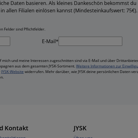
liche Daten basieren. Als kleines Dankeschön bekommst du
in allen Filialen einlösen kannst (Mindesteinkaufswert: 75€).
 Felder sind Pflichtfelder.
E-Mail*
f mich und meine Interessen zugeschnitten sind via E-Mail und über Drittanbieter
mpagnen aus dem gesamten JYSK-Sortiment.
Weitere Informationen zur Einwillig
r
JYSK-Website
widerrufen. Mehr darüber, wie JYSK deine persönlichen Daten vera
n.
d Kontakt
JYSK