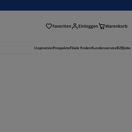
Favoriten
Einloggen
Warenkorb
n
Inspiration
Prospekte
Filiale finden
Kundenservice
B2B
Jobs