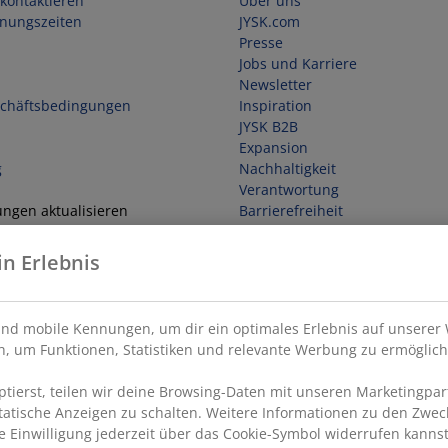
kontaktieren
Über uns
fnungszeiten
JYSK.com
Presse
Jobs und Karriere
Newsletter
schäftsbedingungen
Inspiration
JYSK B2B
Expansion
g
Nachhaltigkeit
Verantwortung
ungen aktualisieren
Barrierefreiheit
in Erlebnis
ufen
nd mobile Kennungen, um dir ein optimales Erlebnis auf unserer 
, um Funktionen, Statistiken und relevante Werbung zu ermöglich
ierst, teilen wir deine Browsing-Daten mit unseren Marketingpart
statische Anzeigen zu schalten. Weitere Informationen zu den Zwec
e Einwilligung jederzeit über das Cookie-Symbol widerrufen kannst.