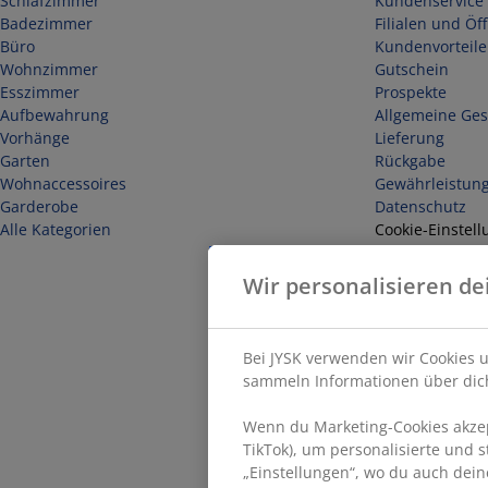
Schlafzimmer
Kundenservice 
Badezimmer
Filialen und Öf
Büro
Kundenvorteile
Wohnzimmer
Gutschein
Esszimmer
Prospekte
Aufbewahrung
Allgemeine Ge
Vorhänge
Lieferung
Garten
Rückgabe
Wohnaccessoires
Gewährleistun
Garderobe
Datenschutz
Alle Kategorien
Cookie-Einstell
Sicherheit
Impressum
Wir personalisieren de
Vertrag widerr
Bei JYSK verwenden wir Cookies u
sammeln Informationen über dich
Wenn du Marketing-Cookies akzept
TikTok), um personalisierte und 
„Einstellungen“, wo du auch dein