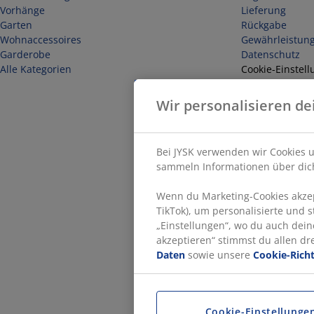
Vorhänge
Lieferung
Garten
Rückgabe
Wohnaccessoires
Gewährleistun
Garderobe
Datenschutz
Alle Kategorien
Cookie-Einstell
Sicherheit
Impressum
Wir personalisieren de
Vertrag widerr
Bei JYSK verwenden wir Cookies u
sammeln Informationen über dich
Wenn du Marketing-Cookies akzept
TikTok), um personalisierte und 
„Einstellungen“, wo du auch dein
akzeptieren“ stimmst du allen d
Daten
sowie unsere
Cookie-Richt
Cookie-Einstellunge