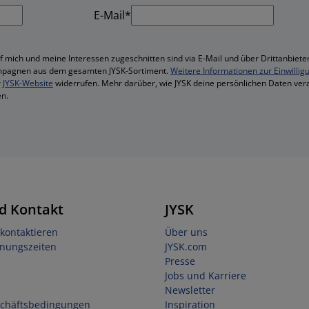
E-Mail*
f mich und meine Interessen zugeschnitten sind via E-Mail und über Drittanbieter
mpagnen aus dem gesamten JYSK-Sortiment.
Weitere Informationen zur Einwillig
r
JYSK-Website
widerrufen. Mehr darüber, wie JYSK deine persönlichen Daten vera
n.
d Kontakt
JYSK
kontaktieren
Über uns
fnungszeiten
JYSK.com
Presse
Jobs und Karriere
Newsletter
schäftsbedingungen
Inspiration