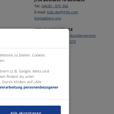
Tel.
04630 - 975 366
E-mail:
b2b-de@JYSK.com
Kontaktiere uns
JYSK KUNDENSERVICE
Kontaktiere unseren Kundenservice
Telefon:
04630 - 975 579
Folge JYSK
Website zu bieten. Cookies
en.
nern (z. B. Google, Meta und
ken findest du unter
 Durch Klicken auf „Alle
Verarbeitung personenbezogener
Alle akzeptieren