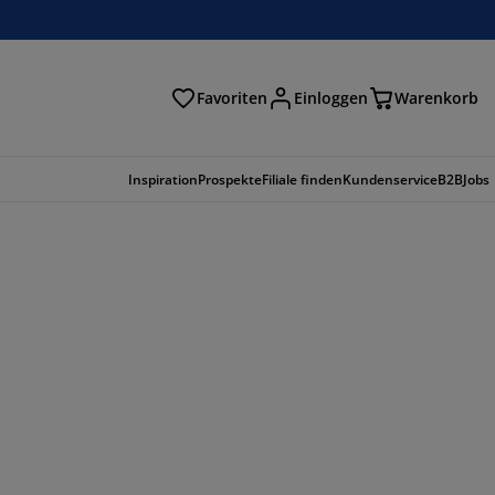
Favoriten
Einloggen
Warenkorb
n
Inspiration
Prospekte
Filiale finden
Kundenservice
B2B
Jobs