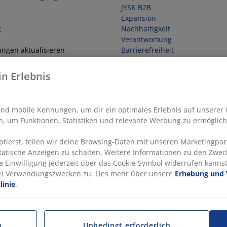
JYSK B2B
Expansion
g
Nachhaltigkeit
Verantwortung
ungen aktualisieren
Barrierefreiheit
in Erlebnis
ufen
nd mobile Kennungen, um dir ein optimales Erlebnis auf unserer 
, um Funktionen, Statistiken und relevante Werbung zu ermöglich
ierst, teilen wir deine Browsing-Daten mit unseren Marketingpart
statische Anzeigen zu schalten. Weitere Informationen zu den Zwec
e Einwilligung jederzeit über das Cookie-Symbol widerrufen kannst.
rei Verwendungszwecken zu. Lies mehr über unsere
Erhebung und 
linie
.
n
Unbedingt erforderlich